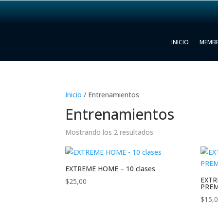
INICIO
MEMBR
Inicio
/ Entrenamientos
Entrenamientos
Mostrando los 2 resultados
EXTREME HOME – 10 clases
EXTR
$
25,00
PRE
$
15,