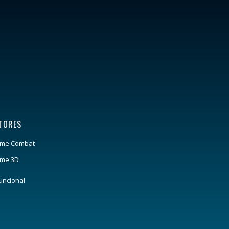
TORES
reme Combat
eme 3D
uncional